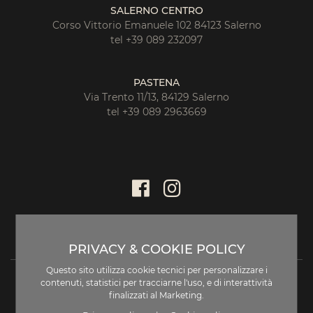
SALERNO CENTRO
Corso Vittorio Emanuele 102 84123 Salerno
tel +39 089 232097
PASTENA
Via Trento 11/13, 84129 Salerno
tel +39 089 2963669
PRIVACY & COOKIE POLICY
Questo sito utilizza cookie tecnici per personalizzare i
contenuti, statistici per tracciarne l'uso, e di interattività
finalizzati al Marketing.