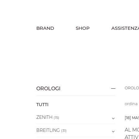
BRAND
SHOP
ASSISTENZ
OROLOGI
OROLO
ordina
TUTTI
ZENITH
(15)
[18] M
AL M
BREITLING
(31)
ATTIV