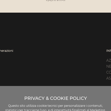
enerazioni
IN
AZ
N
CO
AS
PRIVACY & COOKIE POLICY
Questo sito utilizza cookie tecnici per personalizzare i contenuti,
PASTENA
statistici per tracciarne l'uso, e di interattività finalizzati al Marketing.
Via Trento 11/13, 84129 Salerno