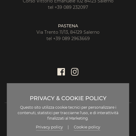
Corso Vittorio Emanuele 102 84123 Salerno
tel +39 089 232097
PASTENA
Via Trento 11/13, 84129 Salerno
tel +39 089 2963669
PRIVACY & COOKIE POLICY
Questo sito utilizza cookie tecnici per personalizzare i
contenuti, statistici per tracciarne l'uso, e di interattività
finalizzati al Marketing.
Privacy policy
Cookie policy
|