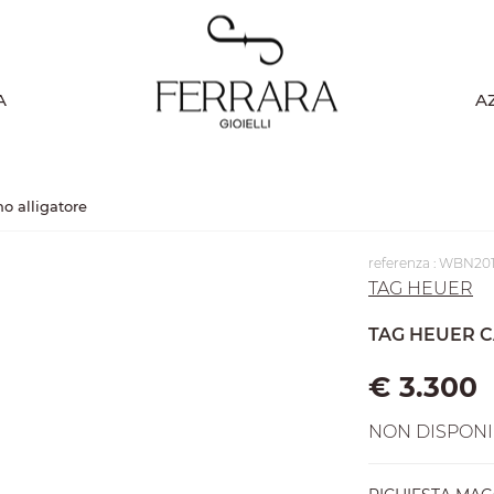
A
A
o alligatore
referenza : WBN20
TAG HEUER
TAG HEUER 
€ 3.300
NON DISPONI