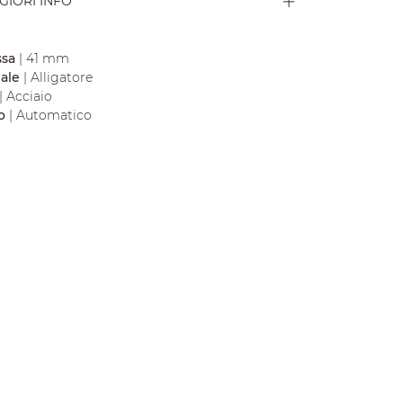
GIORI INFO
ssa
| 41 mm
iale
| Alligatore
| Acciaio
o
| Automatico