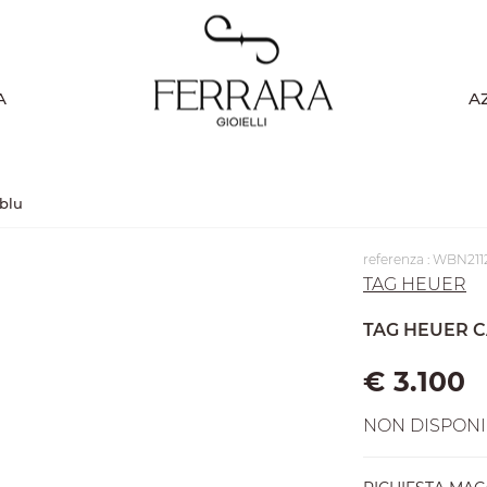
A
A
blu
referenza : WBN21
TAG HEUER
TAG HEUER 
€ 3.100
NON DISPONI