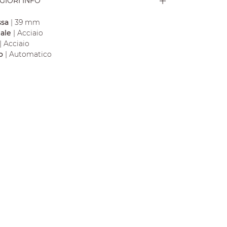
GIORI INFO
ssa
| 39 mm
iale
| Acciaio
| Acciaio
o
| Automatico