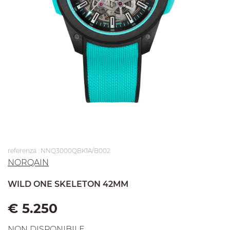
referenza : NNQ3000QBK1A/B002
NORQAIN
WILD ONE SKELETON 42MM
€ 5.250
NON DISPONIBILE