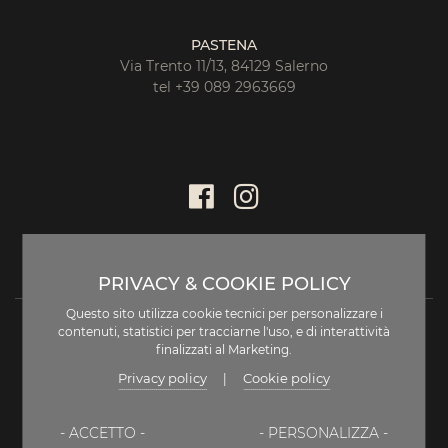
PASTENA
Via Trento 11/13, 84129 Salerno
tel +39 089 2963669
PRIVACY & COOKIE POLICY
Questo sito utilizza cookie tecnici per personalizzare i
contenuti, statistici per tracciarne l'uso, e di interattività
finalizzati al Marketing.
Privacy policy
Cookie policy
|
DISCLAIMER
- ACCETTO -
- PERSONALIZZA -