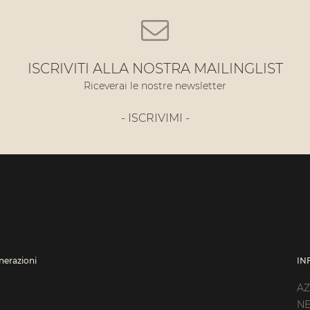
ISCRIVITI ALLA NOSTRA MAILINGLIST
Riceverai le nostre newsletter
- ISCRIVIMI -
enerazioni
IN
AZ
N