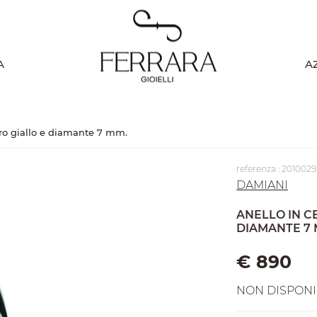
A
A
ro giallo e diamante 7 mm.
referenza : 2010029
DAMIANI
ANELLO IN C
DIAMANTE 7 
€ 890
NON DISPONI