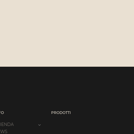
FO
PRODOTTI
IENDA
EWS