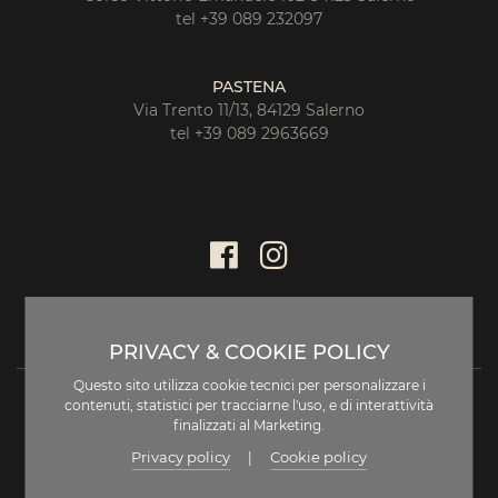
tel +39 089 232097
PASTENA
Via Trento 11/13, 84129 Salerno
tel +39 089 2963669
PRIVACY & COOKIE POLICY
Questo sito utilizza cookie tecnici per personalizzare i
contenuti, statistici per tracciarne l'uso, e di interattività
finalizzati al Marketing.
Privacy policy
Cookie policy
|
DISCLAIMER