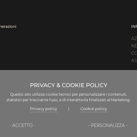
enerazioni
IN
AZ
N
CO
AS
PRIVACY & COOKIE POLICY
Questo sito utilizza cookie tecnici per personalizzare i contenuti,
PASTENA
statistici per tracciarne l'uso, e di interattività finalizzati al Marketing.
Via Trento 11/13, 84129 Salerno
tel +39 089 2963669
Privacy policy
Cookie policy
|
- ACCETTO -
- PERSONALIZZA -