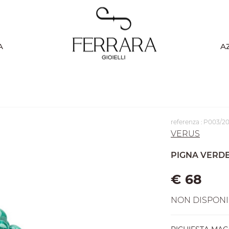
A
A
referenza : P003/2
VERUS
PIGNA VERD
€ 68
NON DISPONI